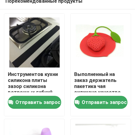
Порекомендованные продукты
Инструментов кухни
Выполненный на
силикона плиты
заказ держатель
зазор силикона
пакетика чая
встречных гибкий
силикона качества
Дом
покрывает
еды милая форма
Отправить запрос
Отправить запрос
уплотнение зазор
клубники
Продукты
О нас