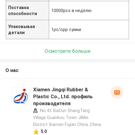
Поставка
10000pcs в неделю
способности
Упаковывая
1pc/opp сумки
детали
Осмотрите больше
О нас
Xiamen Jingqi Rubber &
Plastic Co., Ltd. профиль
производителя
No.43 XiaCun ShangTang
Village Guankou Town JiMei
District Xiamen Fujian China ,China
5.0