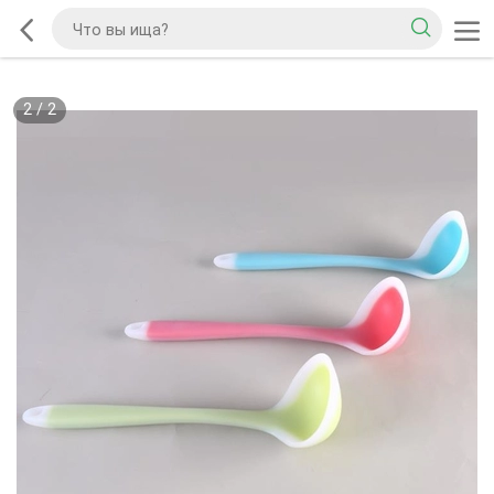
2
/
2